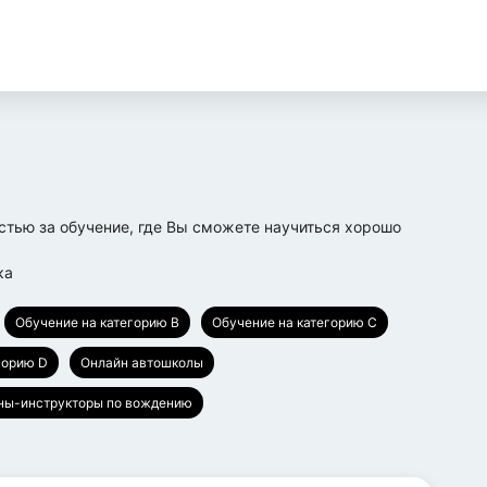
тью за обучение, где Вы сможете научиться хорошо
ка
Обучение на категорию B
Обучение на категорию C
горию D
Онлайн автошколы
ы-инструкторы по вождению