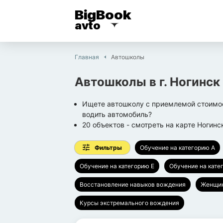
BigBook
avto
Главная
Автошколы
Автошколы
в г.
Ногинск
Ищете автошколу с приемлемой стоимос
водить автомобиль?
20
объектов
- смотреть на карте
Ногинс
Фильтры
Обучение на категорию A
Обучение на категорию E
Обучение на кате
Восстановление навыков вождения
Женщин
Курсы экстремального вождения