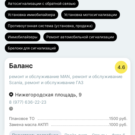
Автосигнализации с обратной связью
Установка иммобилайзера
Установка мотосигнализации
Противоугонная система (установка, продажа)
Иммобилайзеры
Ремонт автомобильной сигнализации
Брелоки для сигнализаций
Баланс
4.6
ремонт и обслуживание MAN
,
ремонт и обслуживание
Scania
,
ремонт и обслуживание ГАЗ
Нижегородская площадь
,
9
8 (977) 636-22-23
Плановое ТО
1500 руб.
Замена масла АКПП
1000 руб.
Прайс-лист
Отзывы
Фото
6