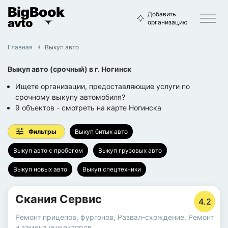
BigBook
Добавить
avto
организацию
Главная
Выкуп авто
Выкуп авто (срочный)
в г.
Ногинск
Ищете организации, предоставляющие услуги по
срочному выкупу автомобиля?
9
объектов
- смотреть на карте
Ногинска
Фильтры
Выкуп битых авто
Выкуп авто с пробегом
Выкуп грузовых авто
Выкуп новых авто
Выкуп спецтехники
Скания Сервис
4.2
Ремонт прицепов, фургонов
,
Развал-схождение
,
Ремонт
и замена инжекторов